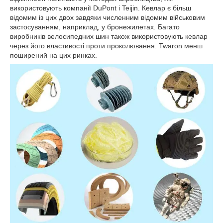
використовують компанії DuPont і Teijin.
Кевлар є більш
відомим із цих двох завдяки численним відомим військовим
застосуванням, наприклад, у бронежилетах.
Багато
виробників велосипедних шин також використовують кевлар
через його властивості проти проколювання.
Twaron менш
поширений на цих ринках.