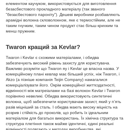
елементом каучуком, використовується для виготовлення
безасбестового прокладного матеріалу (так званого
"безасбестового пароніту"). Дешеві виробники розбавляють
арамідні волокна скловолокном, яке є термостійким, але не
таким гнучким, таким чином продукт стає більш крихким та
менш пружним.
Twaron кращий за Kevlar?
Twaron і Kevlar є схожими матеріалами, і обидва
забезпечують високий рівень захисту для користувача.
Важливо розуміти що Twaron яу і Kevlar це власна назва
. У
комерційному плані кевлар має більший успіх, ніж Twaron, і
Akzo (а пізніше компанія Teijin Company) намагалися
комерціалізувати його.
Окрім комерційної життєздатності,
відмінності між матреіалами на базі волокон Kevlar і Twaron
порівняно невеликі.
Обидва використовують синтетичні
волокна, щоб забезпечити користувачам захист, який у п’ять
разів міцніший за сталь.
І обидва мають високу міцність на
розрив і стійкість до проколів, що робить їх ідеальним
матеріалом для багатьох використань.
Їх хімічна структура та
структура плетіння також майже ідентичні, єдині реальні
відмінності полягають у методах виробництва, які