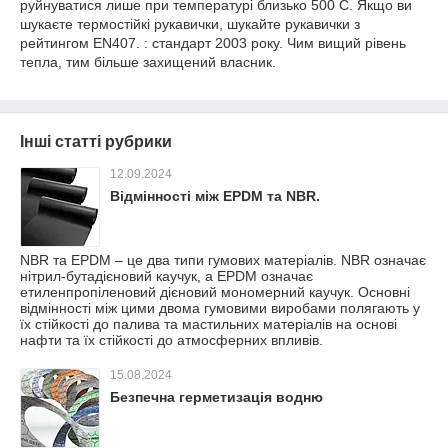
руйнуватися лише при температурі близько 500 C. Якщо ви
шукаєте термостійкі рукавички, шукайте рукавички з
рейтингом EN407.
: стандарт 2003 року.
Чим вищий рівень
тепла, тим більше захищений власник.
Інші статті рубрики
12.09.2024
Відмінності між EPDM та NBR.
NBR та EPDM – це два типи гумових матеріалів. NBR означає
нітрил-бутадієновий каучук, а EPDM означає
етиленпропіленовий дієновий мономерний каучук. Основні
відмінності між цими двома гумовими виробами полягають у
їх стійкості до палива та мастильних матеріалів на основі
нафти та їх стійкості до атмосферних впливів.
15.08.2024
Безпечна герметизація водню