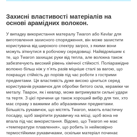
Захисні властивості матеріалів на
основі арамідних волокон.
У випадку використання матералу
Twaron або Kevlar для
виготовлення захисного спорядження, він
може захистити
користувача від широкого спектру загроз, з якими вони
можуть зіткнутися в робочому середовищі.
Найвідомішим є
те, що Twaron захищає руки від тепла, але волокна також
забезпечують високий рівень хімічної стійкості.
Поліарамідне
волокно більш ніж у п’ять разів міцніше сталі за вагою, що
покращує стійкість до порізів під час роботи з гострими
предметами. Ця властивість дуже високо ціниться серед
користувачів рукавичок для обробки битого скла, кераміки чи
металу.
Тварон, як і кевлар, може витримувати сильні удари
та тертя.
З цієї причини це також хороший вибір для тих, хто
має справу з важкими або абразивними предметами.
Більшість рукавичок, що містять Twaron, мають еластичну
посадку, щоб закріпити рукавичку на місці, щоб вона не
впала під час використання.
Відомо, що Twaron не має
«температури плавлення», що робить їх неймовірно
термостійкими рукавичками, оскільки матеріал починає