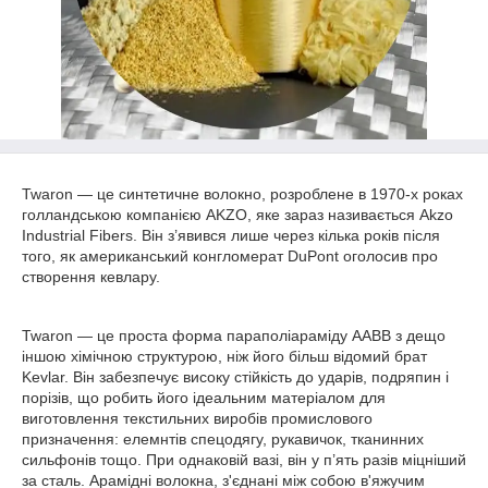
Twaron — це синтетичне волокно, розроблене в 1970-х роках
голландською компанією AKZO, яке зараз називається Akzo
Industrial Fibers.
Він з’явився лише через кілька років після
того, як американський конгломерат DuPont оголосив про
створення кевлару.
Twaron — це проста форма параполіараміду AABB з дещо
іншою хімічною структурою, ніж його більш відомий брат
Kevlar.
Він забезпечує високу стійкість до ударів, подряпин і
порізів, що робить його ідеальним матеріалом для
виготовлення текстильних виробів промислового
призначення: елемнтів спецодягу, рукавичок, тканинних
сильфонів тощо.
При однаковій вазі, він у п’ять разів міцніший
за сталь. Арамідні волокна, з'єднані між собою в'яжучим