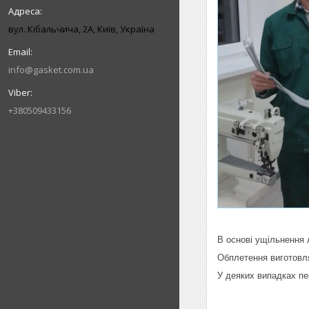
вул. Кібальчича, 2А, Київ, Україна
info@gasket.com.ua
+380509433156
В основі ущільнення 
Обплетення виготовля
У деяких випадках пе