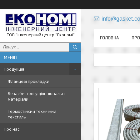
info@gasket.c
ТОВ "Інженерний центр "Економі"
ГОЛОВНА
ПРО
Продукція
Фланцеві прокладки
Безасбестові ущільнювальні
матеріали
Термостійкий технічний
текстиль
Про нас