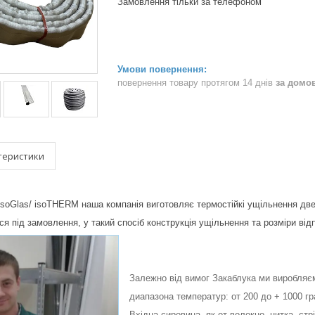
Замовлення тільки за телефоном
повернення товару протягом 14 днів
за домо
теристики
 isoGlas/ isoTHERM наша компанія виготовляє термостійкі ущільнення две
я під замовлення, у такий спосіб конструкція ущільнення та розміри ві
Залежно від вимог Закаблука ми виробляє
диапазона температур: от 200 до + 1000 гр
Вхідна сировина, як-от волокно, нитка, ст