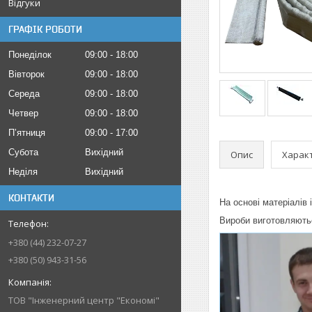
Відгуки
ГРАФІК РОБОТИ
Понеділок
09:00
18:00
Вівторок
09:00
18:00
Середа
09:00
18:00
Четвер
09:00
18:00
Пʼятниця
09:00
17:00
Субота
Вихідний
Опис
Харак
Неділя
Вихідний
КОНТАКТИ
На основі матеріалів
Вироби виготовляютьс
+380 (44) 232-07-27
+380 (50) 943-31-56
ТОВ "Інженерний центр "Економі"