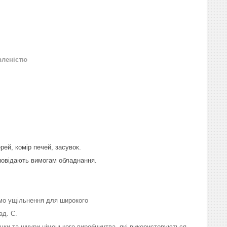
вленістю
рей, комір печей, засувок.
дповідають вимогам обладнання.
мо ущільнення для широкого
ад. С.
річки та шнури німецького виробництва, які використовуються