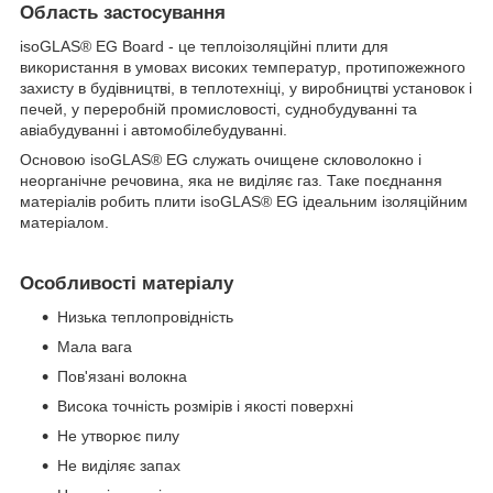
Область застосування
isoGLAS® EG Board - це теплоізоляційні плити для
використання в умовах високих температур, протипожежного
захисту в будівництві, в теплотехніці, у виробництві установок і
печей, у переробній промисловості, суднобудуванні та
авіабудуванні і автомобілебудуванні.
Основою isoGLAS® EG служать очищене скловолокно і
неорганічне речовина, яка не виділяє газ. Таке поєднання
матеріалів робить плити isoGLAS® EG ідеальним ізоляційним
матеріалом.
Особливості матеріалу
Низька теплопровідність
Мала вага
Пов'язані волокна
Висока точність розмірів і якості поверхні
Не утворює пилу
Не виділяє запах