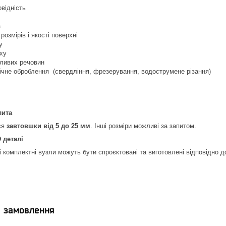
відність
а
розмірів і якості поверхні
у
ху
дливих речовин
ічне оброблення (свердління, фрезерування, водострумене різання)
лита
ся
завтовшки від 5 до 25 мм
. Інші розміри можливі за запитом.
 деталі
 і комплектні вузли можуть бути спроєктовані та виготовлені відповідно д
я замовлення