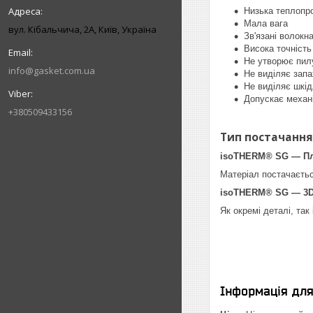
Низька теплопро
Мала вага
вул. Кібальчича, 2А, Київ, Україна
Зв'язані волокн
Висока точність 
Не утворює пил
info@gasket.com.ua
Не виділяє запа
Не виділяє шкі
Допускає механ
+380509433156
Тип постачання
isoTHERM® SG — П
Матеріал постачаєть
isoTHERM® SG — 3D
Як окремі деталі, так
Інформація дл