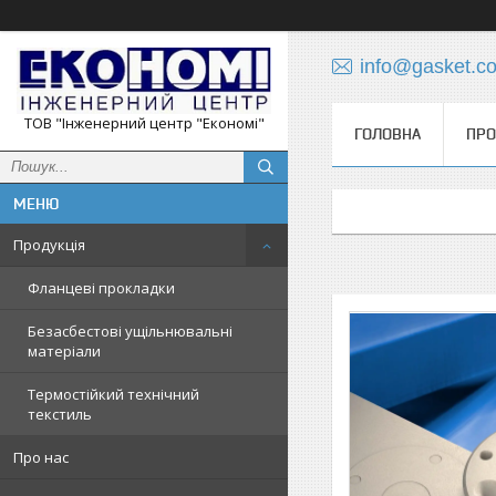
info@gasket.c
ТОВ "Інженерний центр "Економі"
ГОЛОВНА
ПРО
Продукція
Фланцеві прокладки
Безасбестові ущільнювальні
матеріали
Термостійкий технічний
текстиль
Про нас