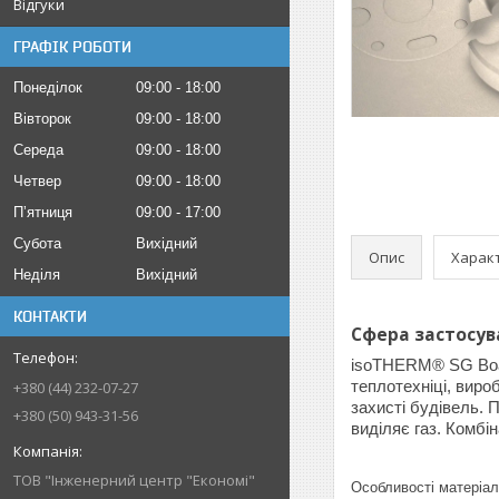
Відгуки
ГРАФІК РОБОТИ
Понеділок
09:00
18:00
Вівторок
09:00
18:00
Середа
09:00
18:00
Четвер
09:00
18:00
Пʼятниця
09:00
17:00
Субота
Вихідний
Опис
Харак
Неділя
Вихідний
КОНТАКТИ
Сфера застосув
isoTHERM® SG Bo
+380 (44) 232-07-27
теплотехніці, виро
захисті будівель.
+380 (50) 943-31-56
виділяє газ. Комбін
ТОВ "Інженерний центр "Економі"
Особливості матеріа