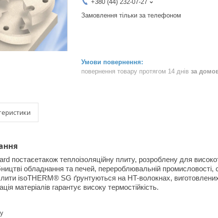
+380 (44) 232-07-27
Замовлення тільки за телефоном
повернення товару протягом 14 днів
за домо
теристики
ання
ard
постає
е
також теплоізоляційну плиту, розроблену для висок
бництві обладнання та печей, перероблювальній промисловості, 
 Плити
isoTHERM® SG
ґрунтуються на
HT-
волокнах, виготовлених
ація матеріалів гарантує високу термостійкість.
лу