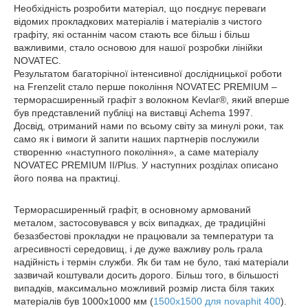
Необхідність розробити матеріал, що поєднує переваги
відомих прокладкових матеріалів і матеріалів з чистого
графіту, які останнім часом стають все більш і більш
важливими, стало основою для нашої розробки лінійки
NOVATEC.
Результатом багаторічної інтенсивної дослідницької роботи
на Frenzelit стало перше покоління NOVATEC PREMIUM –
терморасширенный графіт з волокном Kevlar
®
, який вперше
був представлений публіці на виставці Achema 1997.
Досвід, отриманий нами по всьому світу за минулі роки, так
само як і вимоги й запити наших партнерів послужили
створенню «наступного покоління», а саме матеріалу
NOVATEC PREMIUM II/Plus. У наступних розділах описано
його поява на практиці.
Терморасширенный графіт, в основному армований
металом, застосовувався у всіх випадках, де традиційні
безазбестові прокладки не працювали за температури та
агресивності середовищ, і де дуже важливу роль грала
надійність і термін служби. Як би там не було, такі матеріали
зазвичай коштували досить дорого. Більш того, в більшості
випадків, максимально можливий розмір листа біля таких
матеріалів був 1000x1000 мм (
1500х1500 для novaphit 400
).