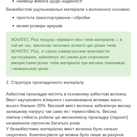
найвищі вимога щодо надійності
Безазбестові ущільнювальні матеріали з волоконної основою.
простота транспортування і обробки
великі розміри аркушів
NOVATEC Plus поєднує переваги обох типів матеріалів, і, в
той же час, виключає негативні аспекти цих різних типів.
NOVATEC Plus, зі своєю універсальною можливістю
застосування, забезпечує всі умови для скорочення
використання різних типів матеріалів при високих показниках
і мінімальною ціною.
2. Структура прокладочного матеріалу
Азбестові прокладки містять в основному азбестові волокна.
Вміст каучукового в'яжучого і наповнювача впливає мало,
всього близько 20%. Високий вміст волокна забезпечує високу
залишкову напругу так само як і термостійкість. Висока
хімічна стійкість робила цю високоякісну прокладку (пароніт)
незамінною протягом багатьох років.
У безазбестових матеріалах вміст волокна було сильно
скорочено. Компенсувати це можна було лише за рахунок