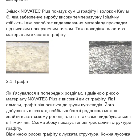
Знімок NOVATEC Plus показує суміш графіту і волокон Kevlar
®, яка забезпечує виробу високу температурну і хімічну
стійкість і яка запобігає видавлювання матеріалу прокладки
під високим поверхневим тиском. Така поведінка властива
матеріалам з чистого графіту.
2.1. Графіт
Як з'ясувалося в попередніх розділах, відмінною рисою
матеріалу NOVATEC Plus є високий вміст графіту. Як і
алмази, графіт відноситься до групи вуглеводів. Його
добувають в шахтах, найбільш багаті родовища можна
знайти в азіатському регіоні, але він так само видобувається і
в Німеччині. Схема збоку показує типові кристалічні структури
графіту.
Відмінною рисою графіту є луската структура. Кожна лусочка