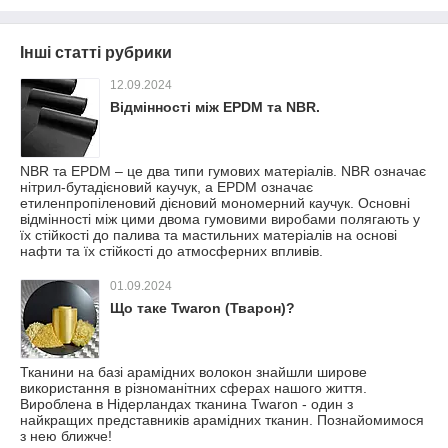
Інші статті рубрики
12.09.2024
Відмінності між EPDM та NBR.
NBR та EPDM – це два типи гумових матеріалів. NBR означає
нітрил-бутадієновий каучук, а EPDM означає
етиленпропіленовий дієновий мономерний каучук. Основні
відмінності між цими двома гумовими виробами полягають у
їх стійкості до палива та мастильних матеріалів на основі
нафти та їх стійкості до атмосферних впливів.
01.09.2024
Що таке Twaron (Тварон)?
Тканини на базі арамідних волокон знайшли широве
використання в різноманітних сферах нашого життя.
Вироблена в Нідерландах тканина Twaron - один з
найкращих представників арамідних тканин. Познайомимося
з нею ближче!