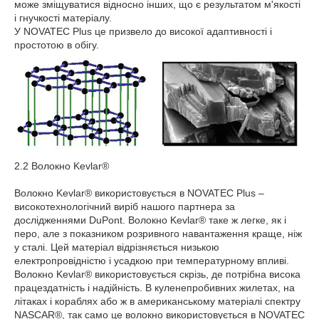
може зміщуватися відносно інших, що є результатом м'якості
і гнучкості матеріалу.
У NOVATEC Plus це призвело до високої адаптивності і
простотою в обігу.
2.2 Волокно Kevlar
®
Волокно Kevlar
®
використовується в NOVATEC Plus –
високотехнологічний виріб нашого партнера за
дослідженнями DuPont. Волокно Kevlar
®
таке ж легке, як і
перо, але з показником розривного навантаження краще, ніж
у сталі. Цей матеріал відрізняється низькою
електропровідністю і усадкою при температурному впливі.
Волокно Kevlar
®
використовується скрізь, де потрібна висока
працездатність і надійність. В куленепробивних жилетах, на
літаках і кораблях або ж в американському матеріалі спектру
NASCAR
®
, так само це волокно використовується в NOVATEC