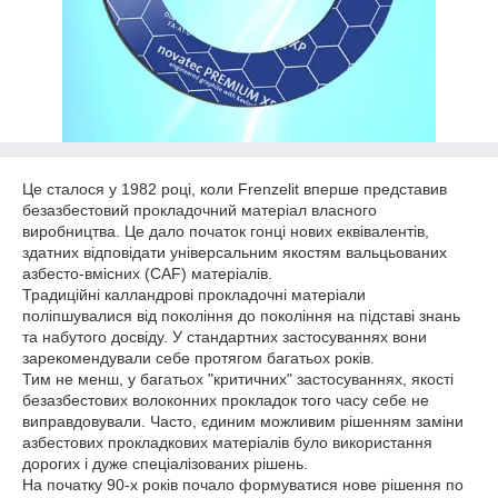
Це сталося у 1982 році, коли Frenzelit вперше представив
безазбестовий прокладочний матеріал власного
виробництва. Це дало початок гонці нових еквівалентів,
здатних відповідати універсальним якостям вальцьованих
азбесто-вмісних (САF) матеріалів.
Традиційні калландрові прокладочні матеріали
поліпшувалися від покоління до покоління на підставі знань
та набутого досвіду. У стандартних застосуваннях вони
зарекомендували себе протягом багатьох років.
Тим не менш, у багатьох "критичних" застосуваннях, якості
безазбестових волоконних прокладок того часу себе не
виправдовували. Часто, єдиним можливим рішенням заміни
азбестових прокладкових матеріалів було використання
дорогих і дуже спеціалізованих рішень.
На початку 90-х років почало формуватися нове рішення по