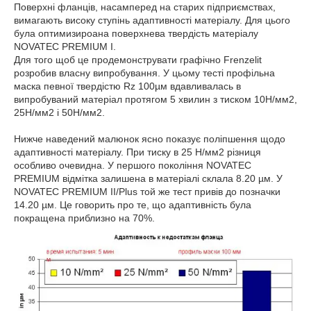
Поверхні фланців, насамперед на старих підприємствах,
вимагають високу ступінь адаптивності матеріалу. Для цього
була оптимизироана поверхнева твердість матеріалу
NOVATEC PREMIUM I.
Для того щоб це продемонструвати графічно Frenzelit
розробив власну випробування. У цьому тесті профільна
маска певної твердістю Rz 100µм вдавливалась в
випробуваний матеріал протягом 5 хвилин з тиском 10Н/мм2,
25Н/мм2 і 50Н/мм2.
Нижче наведений малюнок ясно показує поліпшення щодо
адаптивності матеріалу. При тиску в 25 Н/мм2 різниця
особливо очевидна. У першого покоління NOVATEC
PREMIUM відмітка залишена в матеріалі склала 8.20 µм. У
NOVATEC PREMIUM II/Plus той же тест привів до позначки
14.20 µм. Це говорить про те, що адаптивність була
покращена приблизно на 70%.