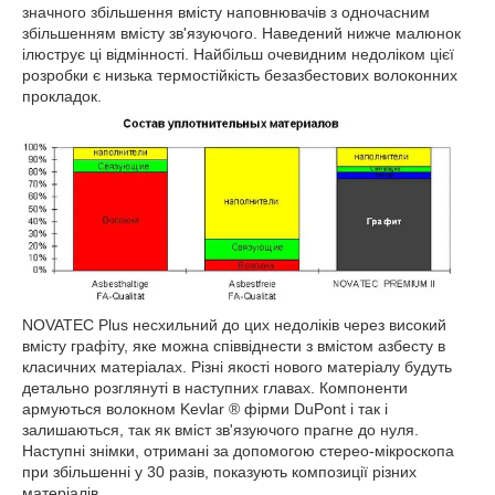
значного збільшення вмісту наповнювачів з одночасним
збільшенням вмісту зв'язуючого. Наведений нижче малюнок
ілюструє ці відмінності. Найбільш очевидним недоліком цієї
розробки є низька термостійкість безазбестових волоконних
прокладок.
NOVATEC Plus несхильний до цих недоліків через високий
вмісту графіту, яке можна співвіднести з вмістом азбесту в
класичних матеріалах. Різні якості нового матеріалу будуть
детально розглянуті в наступних главах. Компоненти
армуються волокном Kevlar ® фірми DuPont і так і
залишаються, так як вміст зв'язуючого прагне до нуля.
Наступні знімки, отримані за допомогою стерео-мікроскопа
при збільшенні у 30 разів, показують композиції різних
матеріалів.