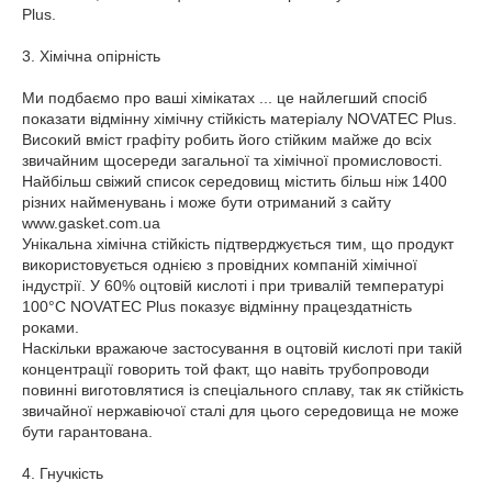
Plus.
3. Хімічна опірність
Ми подбаємо про ваші хімікатах ... це найлегший спосіб
показати відмінну хімічну стійкість матеріалу NOVATEC Plus.
Високий вміст графіту робить його стійким майже до всіх
звичайним щосереди загальної та хімічної промисловості.
Найбільш свіжий список середовищ містить більш ніж 1400
різних найменувань і може бути отриманий з сайту
www.gasket.com.ua
Унікальна хімічна стійкість підтверджується тим, що продукт
використовується однією з провідних компаній хімічної
індустрії. У 60% оцтовій кислоті і при тривалій температурі
100°C NOVATEC Plus показує відмінну працездатність
роками.
Наскільки вражаюче застосування в оцтовій кислоті при такій
концентрації говорить той факт, що навіть трубопроводи
повинні виготовлятися із спеціального сплаву, так як стійкість
звичайної нержавіючої сталі для цього середовища не може
бути гарантована.
4. Гнучкість