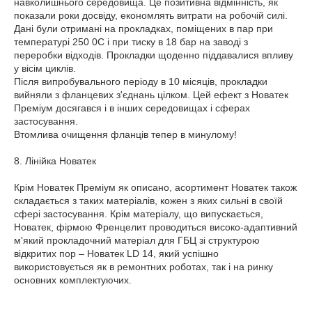
навколишнього середовища. Це позитивна відмінність, як
показали роки досвіду, економлять витрати на робочій силі.
Дані були отримані на прокладках, поміщених в пар при
температурі 250 0С і при тиску в 18 бар на заводі з
переробки відходів. Прокладки щоденно піддавалися впливу
у вісім циклів.
Після випробувального періоду в 10 місяців, прокладки
вийняли з фланцевих з'єднань цілком. Цей ефект з Новатек
Преміум досягався і в інших середовищах і сферах
застосування.
Втомлива очищення фланців тепер в минулому!
8. Лінійка Новатек
Крім Новатек Преміум як описано, асортимент Новатек також
складається з таких матеріалів, кожен з яких сильні в своїй
сфері застосування. Крім матеріалу, що випускається,
Новатек, фірмою Френцелит проводиться високо-адаптивний
м'який прокладочний матеріал для ГБЦ зі структурою
відкритих пор – Новатек LD 14, який успішно
використовується як в ремонтних роботах, так і на ринку
основних комплектуючих.