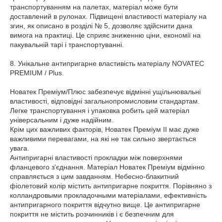
транспортуванням на палетах, матеріал може бути
доставлений в рулонах. Підвищені властивості матеріалу на
згин, як описано в розділі № 5, дозволяє здійснити дана
вимога на практиці. Це сприяє зниженню ціни, економії на
пакувальній тарі і транспортуванні.
8. Унікальне антипригарне властивість матеріалу NOVATEC
PREMIUM / Plus.
Новатек Преміум/Плюс забезпечує відмінні ущільнювальні
властивості, відповідні загальнопромисловим стандартам.
Легке транспортування і упаковка робить цей матеріал
універсальним і дуже надійним.
Крім цих важливих факторів, Новатек Преміум II має дуже
важливими перевагами, на які не так сильно звертається
увага.
Антипригарні властивості прокладки між поверхнями
фланцевого з'єднання. Матеріал Новатек Преміум відмінно
справляється з цим завданням. Небесно-блакитний
фіолетовий колір містить антипригарне покриття. Порівняно з
колландровыми прокладочными матеріалами, ефективність
антипригарного покриття відчутно вище. Це антипригарне
покриття не містить розчинників і є безпечним для