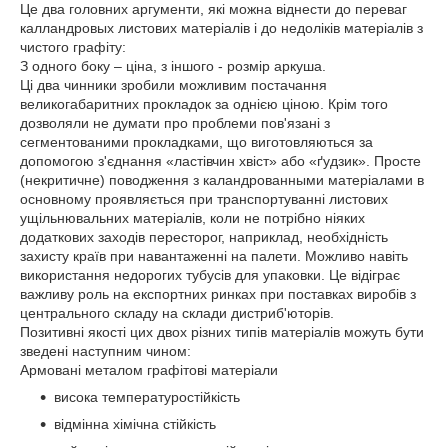
Це два головних аргументи, які можна віднести до переваг
калландровых листових матеріалів і до недоліків матеріалів з
чистого графіту:
З одного боку – ціна, з іншого - розмір аркуша.
Ці два чинники зробили можливим постачання
великогабаритних прокладок за однією ціною. Крім того
дозволяли не думати про проблеми пов'язані з
сегментованими прокладками, що виготовляються за
допомогою з'єднання «ластівчин хвіст» або «ґудзик». Просте
(некритичне) поводження з каландрованными матеріалами в
основному проявляється при транспортуванні листових
ущільнювальних матеріалів, коли не потрібно ніяких
додаткових заходів пересторог, наприклад, необхідність
захисту країв при навантаженні на палети. Можливо навіть
використання недорогих тубусів для упаковки. Це відіграє
важливу роль на експортних ринках при поставках виробів з
центрального складу на склади дистриб'юторів.
Позитивні якості цих двох різних типів матеріалів можуть бути
зведені наступним чином:
Армовані металом графітові матеріали
висока температуростійкість
відмінна хімічна стійкість