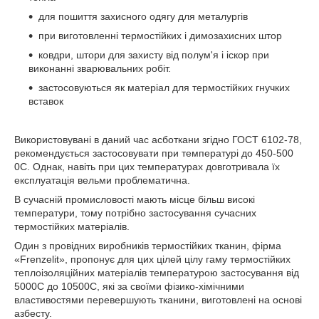
для пошиття захисного одягу для металургів
при виготовленні термостійких і димозахисних штор
ковдри, штори для захисту від полум'я і іскор при
виконанні зварювальних робіт.
застосовуються як матеріал для термостійких гнучких
вставок
Використовувані в даний час асботкани згідно ГОСТ 6102-78,
рекомендується застосовувати при температурі до 450-500
0
С. Однак, навіть при цих температурах довготривала їх
експлуатація вельми проблематична.
В сучасній промисловості мають місце більш високі
температури, тому потрібно застосування сучасних
термостійких матеріалів.
Один з провідних виробників термостійких тканин, фірма
«Frenzelit», пропонує для цих цілей цілу гаму термостійких
теплоізоляційних матеріалів температурою застосування від
500
0
С до 1050
0
С, які за своїми фізико-хімічними
властивостями перевершують тканини, виготовлені на основі
азбесту.