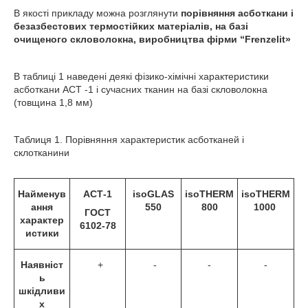
В якості прикладу можна розглянути
порівняння асботкани і
безазбестових термостійких матеріалів, на базі
очищеного скловолокна, виробництва фірми “Frenzelit»
В таблиці 1 наведені деякі фізико-хімічні характеристики
асботкани АСТ -1 і сучасних тканин на базі скловолокна
(товщина 1,8 мм)
Таблиця 1. Порівняння характеристик асботканей і
склотканини
Найменув
АСТ-1
isoGLAS
isoTHERM
isoTHERM
ання
550
800
1000
ГОСТ
характер
6102-78
истики
Наявніст
+
-
-
-
ь
шкідливи
х