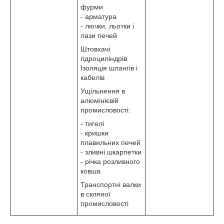
фурми
- арматура
- лючки, льотки і
лази печей
Штовхачі
гідроциліндрів
Ізоляція шлангів і
кабелів
Ущільнення в
алюмінієвій
промисловості:
- тигелі
- кришки
плавильних печей
- зливні шкарпетки
- річка розливного
ковша
Транспортні валки
в скляної
промисловості