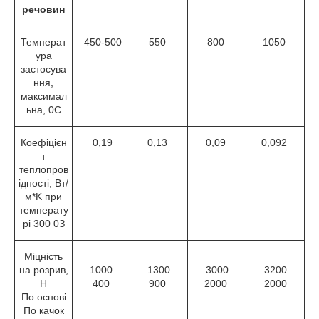
речовин
Температ
450-500
550
800
1050
ура
застосува
ння,
максимал
ьна,
0
С
Коефіцієн
0,19
0,13
0,09
0,092
т
теплопров
ідності, Вт/
м*K при
температу
рі 300
0
З
Міцність
на розрив,
1000
1300
3000
3200
Н
400
900
2000
2000
По основі
По качок