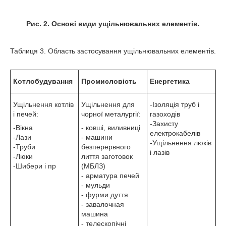
Рис. 2. Основі види ущільнювальних елементів.
Таблиця 3. Область застосування ущільнювальних елементів.
Котлобудування
Промисловість
Енергетика
Ущільнення котлів
Ущільнення для
-Ізоляція труб і
і печей:
чорної металургії:
газоходів
-Захисту
-Вікна
- ковші, виливниці
електрокабелів
-Лази
- машини
-Ущільнення люків
-Труби
безперервного
і лазів
-Люки
лиття заготовок
-Шибери і пр
(МБЛЗ)
- арматура печей
- мульди
- фурми дуття
- завалочная
машина
- телескопічні