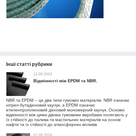
Інші статті рубрики
12.09.2024
Відмінності між EPDM та NBR.
NBR та EPDM – це два типи гумових матеріалів. NBR означає
нітрил-бутадієновий каучук, а EPDM означає
етиленпропіленовий дієновий мономерний каучук. Основні
відмінності між цими двома гумовими виробами полягають у
їх стійкості до палива та мастильних матеріалів на основі
нафти та їх стійкості до атмосферних впливів.
01.09.2024