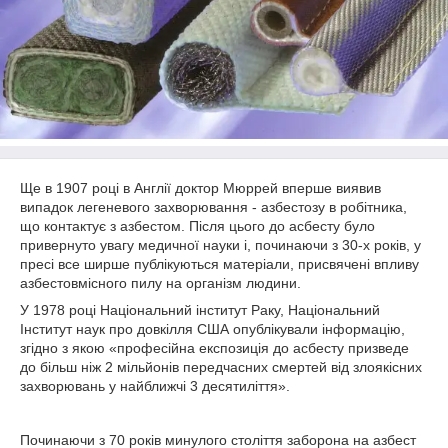
Ще в 1907 році в Англії доктор Мюррей вперше виявив
випадок легеневого захворювання - азбестозу в робітника,
що контактує з азбестом. Після цього до асбесту було
привернуто увагу медичної науки і, починаючи з 30-х років, у
пресі все ширше публікуються матеріали, присвячені впливу
азбестовмісного пилу на організм людини.
У 1978 році Національний інститут Раку, Національний
Інститут наук про довкілля США опублікували інформацію,
згідно з якою «професійна експозиція до асбесту призведе
до більш ніж 2 мільйонів передчасних смертей від злоякісних
захворювань у найближчі 3 десятиліття».
Починаючи з 70 років минулого століття заборона на азбест