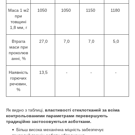
Маса 1 м
2
1050
1050
1150
1180
при
товщині
1,8 мм, г
Втрата
27,0
7,0
7,0
5,0
маси при
проколюв
анні, %
Наявність
13,5
-
-
-
горючих
речовин,
%
Як видно з таблиці,
властивості стеклотканей за всіма
контрольованими параметрами перевершують
традиційно застосовуються асботкани.
Більш висока механічна міцність забезпечує